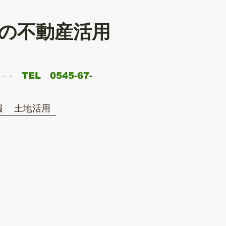
の不動産活用
TEL 0545-67-
・・​
報
土地活用
物件
です。