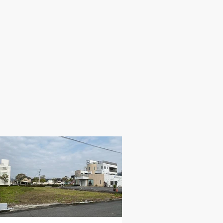
報
されていま