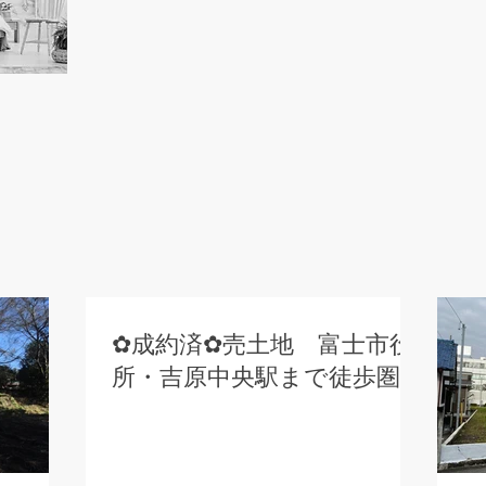
物件一覧情
​こちらにも物件情報が掲載
す。
✿成約済✿売土地 富士市役
所・吉原中央駅まで徒歩圏
内。交通アクセス良好。富士
市御幸町 373坪