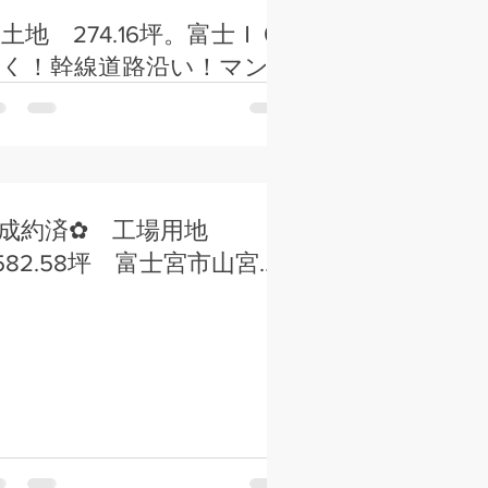
土地 274.16坪。富士ＩＣ
近く！幹線道路沿い！マン
ション、店舗 事務所用土
地 貸土地としても応談可。
✿成約済✿ 工場用地
582.58坪 富士宮市山宮
工場用地