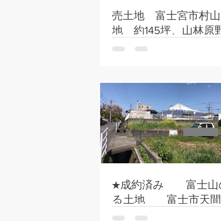
売土地 富士宮市村山
地 約145坪、山林原
495坪
★成約済み 富士山
る土地 富士市天間 
万円