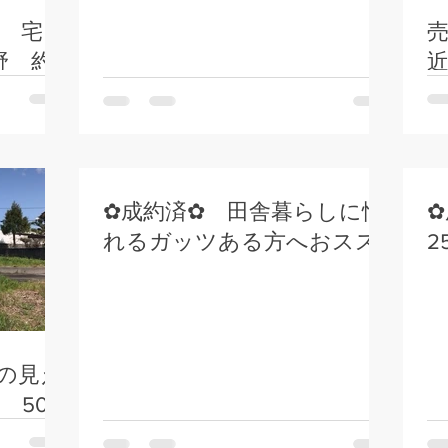
 宅
売
野 約
✿成約済✿ 田舎暮らしに憧
れるガッツある方へおスス
2
メしたい。富士宮市下条。中
古住宅。
の見え
500