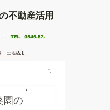
の不動産活用
TEL 0545-67-
・・​
報
土地活用
菜園の