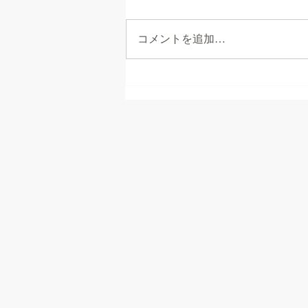
コメントを追加…
売土地 富士宮市村山 宅
地 約145坪、山林原野 約
495坪