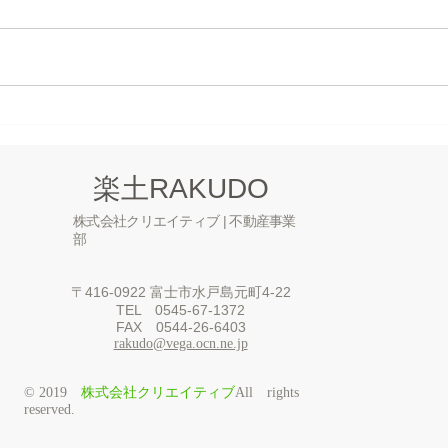
内。交通アクセス良好。富士
富士市役所・法務局・金融機関・
市御幸町 373坪
バスターミナルに近く、 ココは
富士市内ではビジネスの好立地と
思います。 土地の形は長方形、2
面道路なので使い勝手は良いと思
売土
います。 解体更地渡しとなりま
近く
す。 地積：1233.84㎡ 用途地域：
ョン
​楽土RAKUDO
近隣商業地域 地目：宅地...
貸土
株式会社クリエイティブ | 不動産事業
部
〒416-0922 富士市水戸島元町4-22
​TEL 0545-67-1372
​FAX 0544-26-6403
rakudo@vega.ocn.ne.jp
株式会社クリエイティブ
© 2019
All rights
reserved.