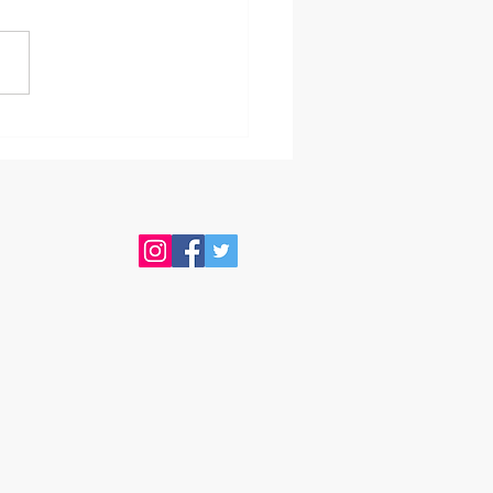
地 274.16坪。富士ＩＣ
！幹線道路沿い！マンシ
、店舗 事務所用土地
地としても応談可。