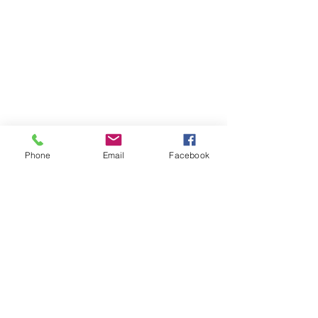
Phone
Email
Facebook
コメント
宮原４ＬＤＫ中古住宅
コメントを追加…
売土地 富士
宅地 約145坪